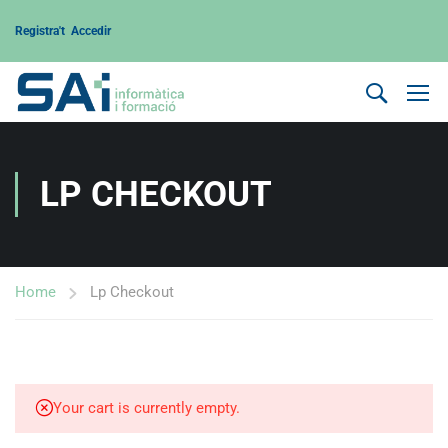
Registra't
Accedir
LP CHECKOUT
Home
Lp Checkout
Your cart is currently empty.