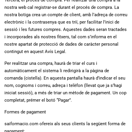
Tercera, el procés de compra: Per realitzar una compra a la
nostra web cal registrar-se durant el procés de compra. La
nostra botiga crea un compte de client, amb l’adreça de correu
electrònic i la contrasenya que es triï, per facilitar l’inici de
sessió i les futures compres. Aquestes dades seran tractades
i incorporades als nostres fitxers, tal com s’informa en el
nostre apartat de protecció de dades de caràcter personal
contingut en aquest Avís Legal.
Per realitzar una compra, haurà de triar el curs i
automàticament el sistema li redirigirà a la pàgina de
comanda (cistella). En aquesta pantalla haurà d’indicar el seu
nom, cognoms i correu, adreça i telèfon (llevat que ja s’hagi
iniciat sessió), a més de triar un mètode de pagament. Un cop
completat, prémer el botó “Pagar”.
Formes de pagament
saiformacio.com ofereix als seus clients la següent forma de
pagament: