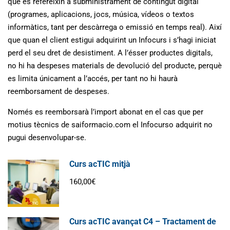
que es refereixin a subministrament de contingut digital
(programes, aplicacions, jocs, música, vídeos o textos
informàtics, tant per descàrrega o emissió en temps real). Així
que quan el client estigui adquirint un Infocurs i s’hagi iniciat
perd el seu dret de desistiment. A l’ésser productes digitals,
no hi ha despeses materials de devolució del producte, perquè
es limita únicament a l’accés, per tant no hi haurà
reemborsament de despeses.
Només es reemborsarà l’import abonat en el cas que per
motius tècnics de saiformacio.com el Infocurso adquirit no
pugui desenvolupar-se.
Curs acTIC mitjà
160,00€
Curs acTIC avançat C4 – Tractament de