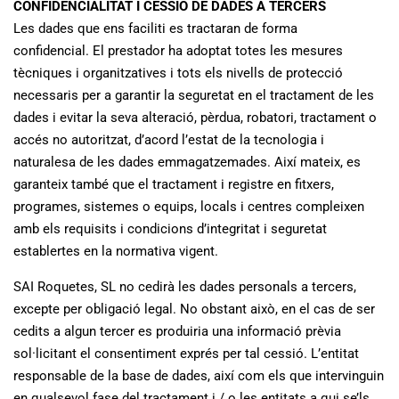
CONFIDENCIALITAT I CESSIÓ DE DADES A TERCERS
Les dades que ens faciliti es tractaran de forma
confidencial. El prestador ha adoptat totes les mesures
tècniques i organitzatives i tots els nivells de protecció
necessaris per a garantir la seguretat en el tractament de les
dades i evitar la seva alteració, pèrdua, robatori, tractament o
accés no autoritzat, d’acord l’estat de la tecnologia i
naturalesa de les dades emmagatzemades. Així mateix, es
garanteix també que el tractament i registre en fitxers,
programes, sistemes o equips, locals i centres compleixen
amb els requisits i condicions d’integritat i seguretat
establertes en la normativa vigent.
SAI Roquetes, SL no cedirà les dades personals a tercers,
excepte per obligació legal. No obstant això, en el cas de ser
cedits a algun tercer es produiria una informació prèvia
sol·licitant el consentiment exprés per tal cessió. L’entitat
responsable de la base de dades, així com els que intervinguin
en qualsevol fase del tractament i / o les entitats a qui se’ls