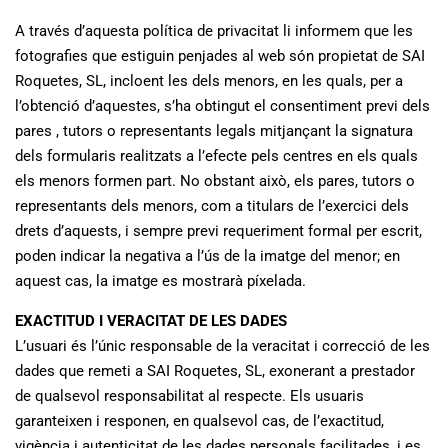
A través d’aquesta política de privacitat li informem que les
fotografies que estiguin penjades al web són propietat de SAI
Roquetes, SL, incloent les dels menors, en les quals, per a
l’obtenció d’aquestes, s’ha obtingut el consentiment previ dels
pares , tutors o representants legals mitjançant la signatura
dels formularis realitzats a l’efecte pels centres en els quals
els menors formen part. No obstant això, els pares, tutors o
representants dels menors, com a titulars de l’exercici dels
drets d’aquests, i sempre previ requeriment formal per escrit,
poden indicar la negativa a l’ús de la imatge del menor; en
aquest cas, la imatge es mostrarà píxelada.
EXACTITUD I VERACITAT DE LES DADES
L’usuari és l’únic responsable de la veracitat i correcció de les
dades que remeti a SAI Roquetes, SL, exonerant a prestador
de qualsevol responsabilitat al respecte. Els usuaris
garanteixen i responen, en qualsevol cas, de l’exactitud,
vigència i autenticitat de les dades personals facilitades, i es