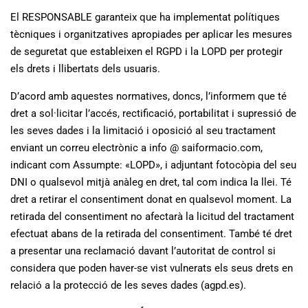
El RESPONSABLE garanteix que ha implementat polítiques
tècniques i organitzatives apropiades per aplicar les mesures
de seguretat que estableixen el RGPD i la LOPD per protegir
els drets i llibertats dels usuaris.
D’acord amb aquestes normatives, doncs, l’informem que té
dret a sol·licitar l’accés, rectificació, portabilitat i supressió de
les seves dades i la limitació i oposició al seu tractament
enviant un correu electrònic a info @ saiformacio.com,
indicant com Assumpte: «LOPD», i adjuntant fotocòpia del seu
DNI o qualsevol mitjà anàleg en dret, tal com indica la llei. Té
dret a retirar el consentiment donat en qualsevol moment. La
retirada del consentiment no afectarà la licitud del tractament
efectuat abans de la retirada del consentiment. També té dret
a presentar una reclamació davant l’autoritat de control si
considera que poden haver-se vist vulnerats els seus drets en
relació a la protecció de les seves dades (agpd.es).