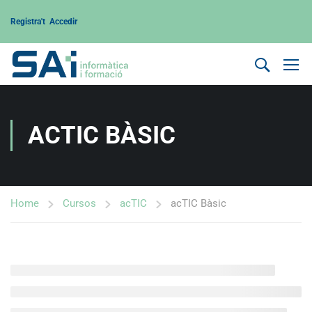
Registra't
Accedir
ACTIC BÀSIC
Home
Cursos
acTIC
acTIC Bàsic