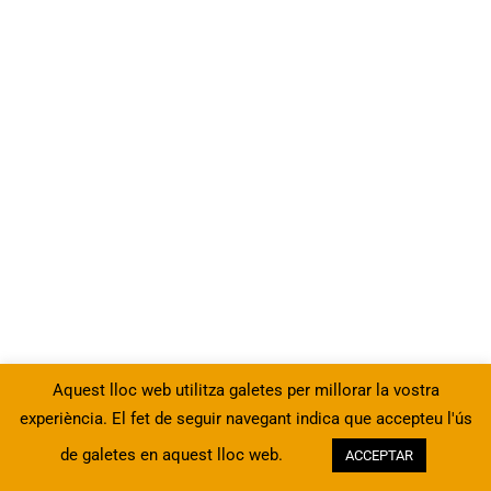
15
5. Castellnou C2 BLOC 3 -
Estudi de la llengua
4
6. Recursos C2
13
7. Tests de llengua C2
1r test de llengua C2
10 Questions
2n test de llengua C2
10 Questions
Aquest lloc web utilitza galetes per millorar la vostra
experiència. El fet de seguir navegant indica que accepteu l'ús
3r test de llengua C2
de galetes en aquest lloc web.
ACCEPTAR
Anterior
10 Questions
Següent