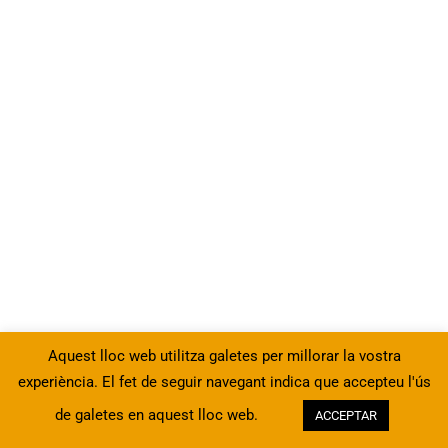
Configuració del navegador web i
els cercadors
20 Minutes
Correu electrònic
30 Minutes
Programari de veu per IP
20 Minutes
Missatgeria instantània
15 Minutes
Aquest lloc web utilitza galetes per millorar la vostra
Seguretat avançada
experiència. El fet de seguir navegant indica que accepteu l'ús
15 Minutes
de galetes en aquest lloc web.
ACCEPTAR
Anterior
Següent