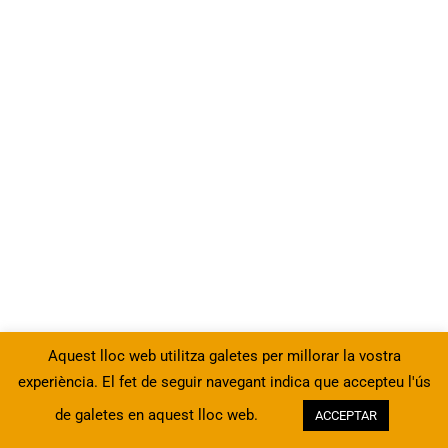
10
4 - Utilització de les eines
avançades de format
Videotutorial 6.4 – Utilització de
les eines avançades de format
56 Minutes
Copiar i enganxar especial
Copiar format
Aplicar format monetari,
Aquest lloc web utilitza galetes per millorar la vostra
percentatge o milers
experiència. El fet de seguir navegant indica que accepteu l'ús
de galetes en aquest lloc web.
ACCEPTAR
Anterior
Següent
Canviar a format personalitzat