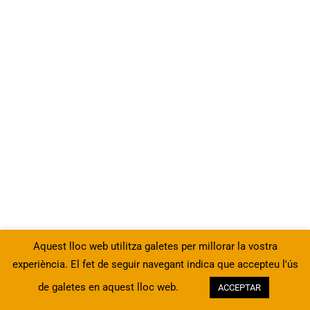
10
4 - Utilització de les eines
avançades de format
8
5 - Eines de seguretat d’un
full
4
6 - Vinculació d’informació
entre diferents fitxers
Aquest lloc web utilitza galetes per millorar la vostra
4
7 - Ús de plantilles
experiència. El fet de seguir navegant indica que accepteu l'ús
de galetes en aquest lloc web.
ACCEPTAR
Anterior
Següent
13
8 - Funcions complexes