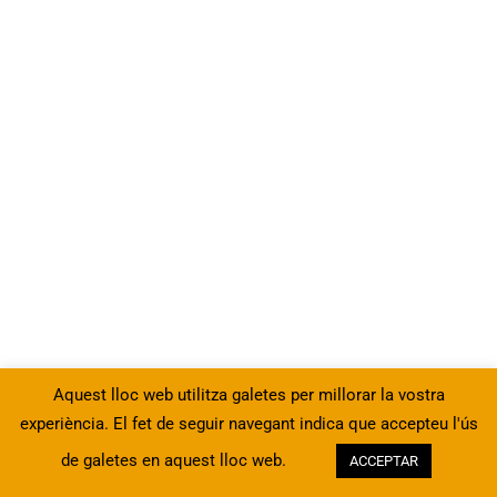
10
4 - Utilització de les eines
avançades de format
8
5 - Eines de seguretat d’un
full
4
6 - Vinculació d’informació
entre diferents fitxers
Aquest lloc web utilitza galetes per millorar la vostra
4
7 - Ús de plantilles
experiència. El fet de seguir navegant indica que accepteu l'ús
de galetes en aquest lloc web.
ACCEPTAR
Anterior
Següent
13
8 - Funcions complexes