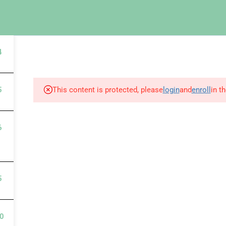
com
Cistella
RSS
Registra't
Accedir
INICI
EL CENTRE
CURSOS
CALENDARI CURSOS
4
5
This content is protected, please
login
and
enroll
in t
6
2012
5
0