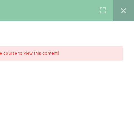
KIT DIGITAL
CONTACTE
AVÍS LEGAL
he course to view this content!