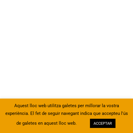
10
4 - Utilització de les eines
avançades de format
8
5 - Eines de seguretat d’un
full
4
6 - Vinculació d’informació
entre diferents fitxers
Aquest lloc web utilitza galetes per millorar la vostra
4
7 - Ús de plantilles
experiència. El fet de seguir navegant indica que accepteu l'ús
de galetes en aquest lloc web.
ACCEPTAR
Anterior
Següent
13
8 - Funcions complexes